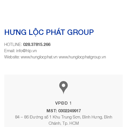
HƯNG LỘC PHÁT GROUP
HOTLINE:
028.37815.266
Email: info@hlp.vn
Website: www.hunglocphat.vn
www.hunglocphatgroup.vn
VPĐD 1
MST: 0302249917
84 – 86 Đường số 1 Khu Trung Sơn, Bình Hưng, Bình
Chánh, Tp. HCM