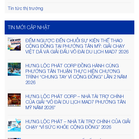
Tin tức thị trường
TIN MỚI CẬP NHẬT
ĐẾM NGƯỢC ĐẾN CHUỖI SỰ KIỆN THỂ THAO
CỘNG ĐỒNG TẠI PHƯỜNG TÂN MỸ: GIẢI CHẠY
VIỆT DÃ VÀ GIẢI ĐẤU VÕ ĐÀI DU LỊCH MAD7 2026
HƯNG LỘC PHÁT CORP ĐỒNG HÀNH CÙNG
PHƯỜNG TÂN THUẬN THỰC HIỆN CHƯƠNG
TRÌNH “CHUNG TAY VÌ CỘNG ĐỒNG” LẦN 2 NĂM
2026
HƯNG LỘC PHÁT CORP – NHÀ TÀI TRỢ CHÍNH
CỦA GIẢI “VÕ ĐÀI DU LỊCH MAD7 PHƯỜNG TÂN
MỸ NĂM 2026”
HƯNG LỘC PHÁT – NHÀ TÀI TRỢ CHÍNH CỦA GIẢI
CHẠY “VÌ SỨC KHỎE CỘNG ĐỒNG” 2026