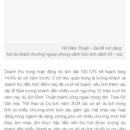
Hồ Hàm Thuận – Đa Mi nơi đang
hút du khách thưởng ngoạn phong cảnh hữu tình cảnh hồ – núi.
Doanh thu trong hoạt động du lịch đạt 100,12% kế hoạch tăng
14,4% so với năm trước. 2 chỉ tiêu quan trọng là lượng khách và
doanh thu đến thời điểm này đã vượt kế hoạch, nếu tính thêm vào
dịp lễ Noel lượng khách đến nhiều vượt ngưỡng 10 triệu lượt thì
năm nay du lịch Bình Thuận thành công ngoài mong đợi. Theo Sở
Văn hóa, Thể thao và Du lịch, năm 2024 các cơ sở du lịch trong
tỉnh có nhiều chương trình kích cầu giảm giá, mặt khác các hoạt
động trong ngành đa dạng, phong phú với nhiều chương trình thể
thao, âm nhạc, ẩm thực hấp dẫn nên thu hút được lượng du
khách đến nhiều. Ngoài ra, việc các cơ sở du lịch chuẩn bị chu đáo