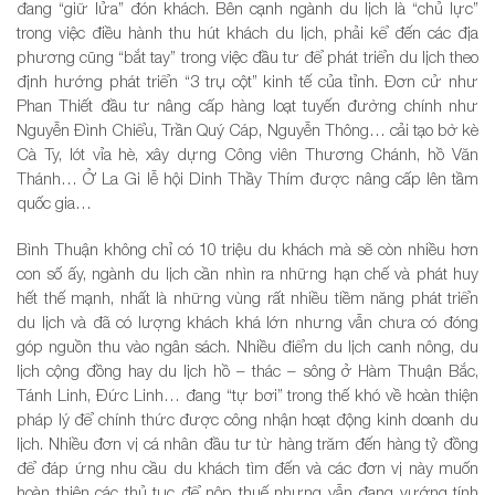
đang “giữ lửa” đón khách. Bên cạnh ngành du lịch là “chủ lực”
trong việc điều hành thu hút khách du lịch, phải kể đến các địa
phương cũng “bắt tay” trong việc đầu tư để phát triển du lịch theo
định hướng phát triển “3 trụ cột” kinh tế của tỉnh. Đơn cử như
Phan Thiết đầu tư nâng cấp hàng loạt tuyến đường chính như
Nguyễn Đình Chiểu, Trần Quý Cáp, Nguyễn Thông… cải tạo bờ kè
Cà Ty, lót vỉa hè, xây dựng Công viên Thương Chánh, hồ Văn
Thánh… Ở La Gi lễ hội Dinh Thầy Thím được nâng cấp lên tầm
quốc gia…
Bình Thuận không chỉ có 10 triệu du khách mà sẽ còn nhiều hơn
con số ấy, ngành du lịch cần nhìn ra những hạn chế và phát huy
hết thế mạnh, nhất là những vùng rất nhiều tiềm năng phát triển
du lịch và đã có lượng khách khá lớn nhưng vẫn chưa có đóng
góp nguồn thu vào ngân sách. Nhiều điểm du lịch canh nông, du
lịch cộng đồng hay du lịch hồ – thác – sông ở Hàm Thuận Bắc,
Tánh Linh, Đức Linh… đang “tự bơi” trong thế khó về hoàn thiện
pháp lý để chính thức được công nhận hoạt động kinh doanh du
lịch. Nhiều đơn vị cá nhân đầu tư từ hàng trăm đến hàng tỷ đồng
để đáp ứng nhu cầu du khách tìm đến và các đơn vị này muốn
hoàn thiện các thủ tục để nộp thuế nhưng vẫn đang vướng tính