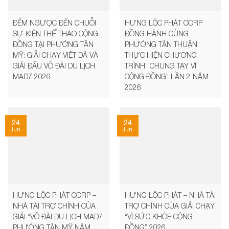
ĐẾM NGƯỢC ĐẾN CHUỖI
HƯNG LỘC PHÁT CORP
SỰ KIỆN THỂ THAO CỘNG
ĐỒNG HÀNH CÙNG
ĐỒNG TẠI PHƯỜNG TÂN
PHƯỜNG TÂN THUẬN
MỸ: GIẢI CHẠY VIỆT DÃ VÀ
THỰC HIỆN CHƯƠNG
GIẢI ĐẤU VÕ ĐÀI DU LỊCH
TRÌNH “CHUNG TAY VÌ
MAD7 2026
CỘNG ĐỒNG” LẦN 2 NĂM
2026
24
24
Jun
Jun
HƯNG LỘC PHÁT CORP –
HƯNG LỘC PHÁT – NHÀ TÀI
NHÀ TÀI TRỢ CHÍNH CỦA
TRỢ CHÍNH CỦA GIẢI CHẠY
GIẢI “VÕ ĐÀI DU LỊCH MAD7
“VÌ SỨC KHỎE CỘNG
PHƯỜNG TÂN MỸ NĂM
ĐỒNG” 2026