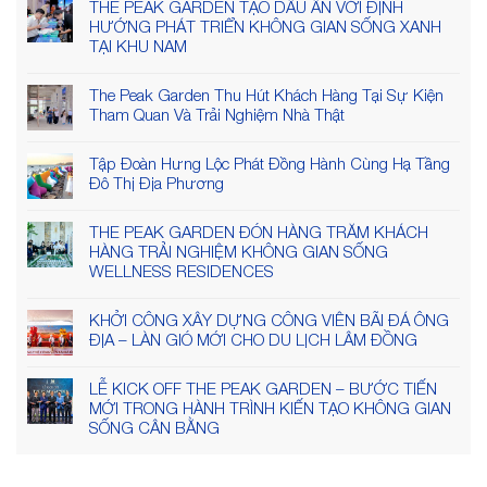
THE PEAK GARDEN TẠO DẤU ẤN VỚI ĐỊNH
HƯỚNG PHÁT TRIỂN KHÔNG GIAN SỐNG XANH
TẠI KHU NAM
The Peak Garden Thu Hút Khách Hàng Tại Sự Kiện
Tham Quan Và Trải Nghiệm Nhà Thật
Tập Đoàn Hưng Lộc Phát Đồng Hành Cùng Hạ Tầng
Đô Thị Địa Phương
THE PEAK GARDEN ĐÓN HÀNG TRĂM KHÁCH
HÀNG TRẢI NGHIỆM KHÔNG GIAN SỐNG
WELLNESS RESIDENCES
KHỞI CÔNG XÂY DỰNG CÔNG VIÊN BÃI ĐÁ ÔNG
ĐỊA – LÀN GIÓ MỚI CHO DU LỊCH LÂM ĐỒNG
LỄ KICK OFF THE PEAK GARDEN – BƯỚC TIẾN
MỚI TRONG HÀNH TRÌNH KIẾN TẠO KHÔNG GIAN
SỐNG CÂN BẰNG