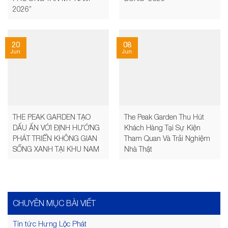
2026”
20
08
Jun
Jun
THE PEAK GARDEN TẠO
The Peak Garden Thu Hút
DẤU ẤN VỚI ĐỊNH HƯỚNG
Khách Hàng Tại Sự Kiện
PHÁT TRIỂN KHÔNG GIAN
Tham Quan Và Trải Nghiệm
SỐNG XANH TẠI KHU NAM
Nhà Thật
CHUYÊN MỤC BÀI VIẾT
Tin tức Hưng Lộc Phát