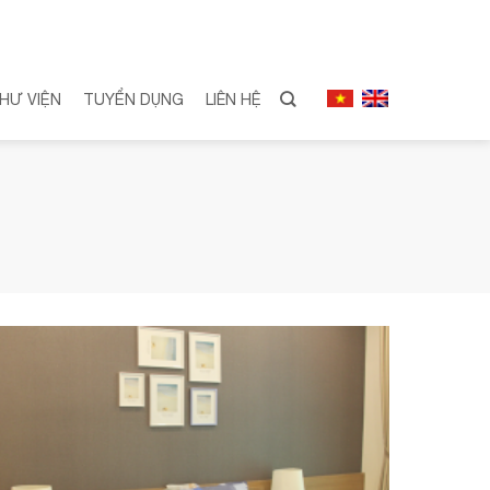
HƯ VIỆN
TUYỂN DỤNG
LIÊN HỆ