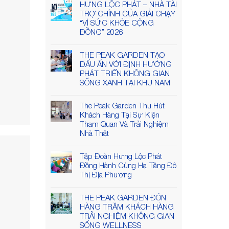
HƯNG LỘC PHÁT – NHÀ TÀI
TRỢ CHÍNH CỦA GIẢI CHẠY
“VÌ SỨC KHỎE CỘNG
ĐỒNG” 2026
THE PEAK GARDEN TẠO
DẤU ẤN VỚI ĐỊNH HƯỚNG
PHÁT TRIỂN KHÔNG GIAN
SỐNG XANH TẠI KHU NAM
The Peak Garden Thu Hút
Khách Hàng Tại Sự Kiện
Tham Quan Và Trải Nghiệm
Nhà Thật
Tập Đoàn Hưng Lộc Phát
Đồng Hành Cùng Hạ Tầng Đô
Thị Địa Phương
THE PEAK GARDEN ĐÓN
HÀNG TRĂM KHÁCH HÀNG
TRẢI NGHIỆM KHÔNG GIAN
SỐNG WELLNESS