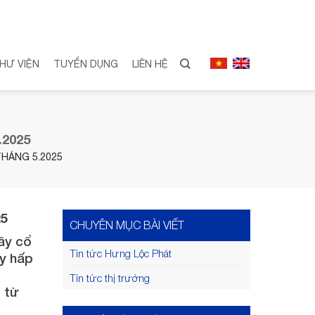
HƯ VIỆN
TUYỂN DỤNG
LIÊN HỆ
2025
HÁNG 5.2025
25
CHUYÊN MỤC BÀI VIẾT
ây cổ
Tin tức Hưng Lộc Phát
y hấp
Tin tức thị trường
 từ