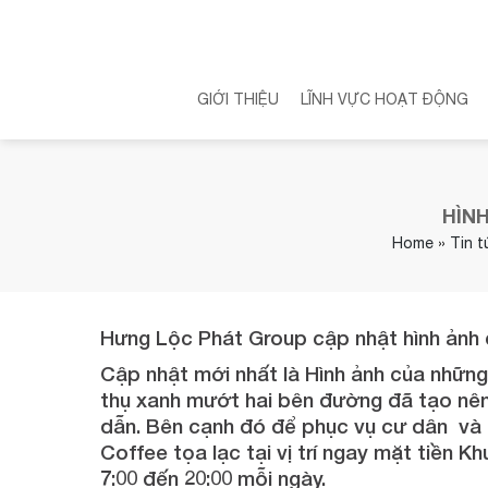
Skip
to
content
GIỚI THIỆU
LĨNH VỰC HOẠT ĐỘNG
HÌN
Home
»
Tin 
Hưng Lộc Phát Group cập nhật hình ảnh 
Cập nhật mới nhất là Hình ảnh của những
thụ xanh mướt hai bên đường đã tạo nê
dẫn. Bên cạnh đó để phục vụ cư dân và k
Coffee tọa lạc tại vị trí ngay mặt tiền
7:00 đến 20:00 mỗi ngày.