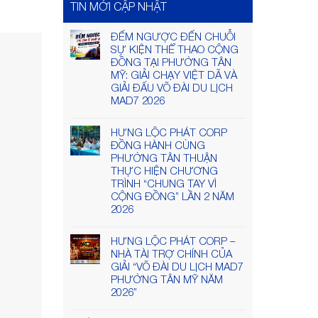
TIN MỚI CẬP NHẬT
ĐẾM NGƯỢC ĐẾN CHUỖI
SỰ KIỆN THỂ THAO CỘNG
ĐỒNG TẠI PHƯỜNG TÂN
MỸ: GIẢI CHẠY VIỆT DÃ VÀ
GIẢI ĐẤU VÕ ĐÀI DU LỊCH
MAD7 2026
HƯNG LỘC PHÁT CORP
ĐỒNG HÀNH CÙNG
PHƯỜNG TÂN THUẬN
THỰC HIỆN CHƯƠNG
TRÌNH “CHUNG TAY VÌ
CỘNG ĐỒNG” LẦN 2 NĂM
2026
HƯNG LỘC PHÁT CORP –
NHÀ TÀI TRỢ CHÍNH CỦA
GIẢI “VÕ ĐÀI DU LỊCH MAD7
PHƯỜNG TÂN MỸ NĂM
2026”