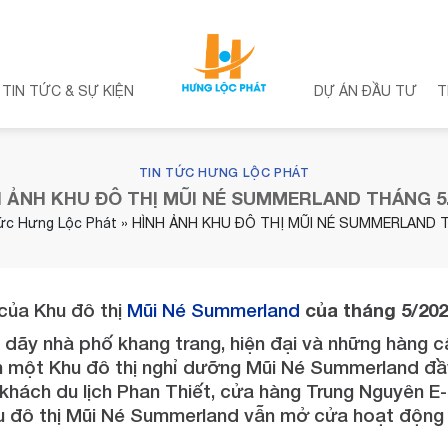
TIN TỨC & SỰ KIỆN
DỰ ÁN ĐẦU TƯ
T
TIN TỨC HƯNG LỘC PHÁT
H ẢNH KHU ĐÔ THỊ MŨI NÉ SUMMERLAND THÁNG 5.
tức Hưng Lộc Phát
»
HÌNH ẢNH KHU ĐÔ THỊ MŨI NÉ SUMMERLAND T
của Khu đô thị
Mũi Né Summerland
của tháng 5/20
 dãy nhà phố khang trang, hiện đại và những hàng c
n một Khu đô thị nghỉ dưỡng Mũi Né Summerland đầ
hách du lịch Phan Thiết, cửa hàng Trung Nguyên E-
 Khu đô thị Mũi Né Summerland vẫn mở cửa hoạt động