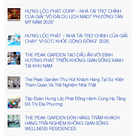
HƯNG LỘC PHÁT CORP – NHÀ TÀI TRỢ CHÍNH
CỦA GIẢI “VÕ ĐÀI DU LỊCH MAD7 PHƯỜNG TÂN
MỸ NĂM 2026”
HƯNG LỘC PHÁT – NHÀ TÀI TRỢ CHÍNH CỦA GIẢI
CHẠY “VÌ SỨC KHỎE CỘNG ĐỒNG” 2026
THE PEAK GARDEN TẠO DẤU ẤN VỚI ĐỊNH
HƯỚNG PHÁT TRIỂN KHÔNG GIAN SỐNG XANH
TẠI KHU NAM
The Peak Garden Thu Hút Khách Hàng Tại Sự Kiện
Tham Quan Và Trải Nghiệm Nhà Thật
Tập Đoàn Hưng Lộc Phát Đồng Hành Cùng Hạ Tầng
Đô Thị Địa Phương
THE PEAK GARDEN ĐÓN HÀNG TRĂM KHÁCH
HÀNG TRẢI NGHIỆM KHÔNG GIAN SỐNG
WELLNESS RESIDENCES