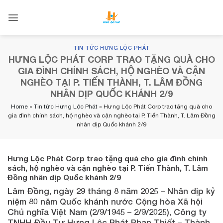
Skip
to
content
TIN TỨC HƯNG LỘC PHÁT
HƯNG LỘC PHÁT CORP TRAO TẶNG QUÀ CHO
GIA ĐÌNH CHÍNH SÁCH, HỘ NGHÈO VÀ CẬN
NGHÈO TẠI P. TIẾN THÀNH, T. LÂM ĐỒNG
NHÂN DỊP QUỐC KHÁNH 2/9
Home
»
Tin tức Hưng Lộc Phát
»
Hưng Lộc Phát Corp trao tặng quà cho
gia đình chính sách, hộ nghèo và cận nghèo tại P. Tiến Thành, T. Lâm Đồng
nhân dịp Quốc khánh 2/9
Hưng Lộc Phát Corp trao tặng quà cho gia đình chính
sách, hộ nghèo và cận nghèo tại P. Tiến Thành, T. Lâm
Đồng nhân dịp Quốc khánh 2/9
Lâm Đồng, ngày 29 tháng 8 năm 2025 – Nhân dịp kỷ
niệm 80 năm Quốc khánh nước Cộng hòa Xã hội
Chủ nghĩa Việt Nam (2/9/1945 – 2/9/2025), Công ty
TNHH Đầu Tư Hưng Lộc Phát Phan Thiết – Thành