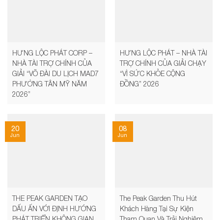
HƯNG LỘC PHÁT CORP –
HƯNG LỘC PHÁT – NHÀ TÀI
NHÀ TÀI TRỢ CHÍNH CỦA
TRỢ CHÍNH CỦA GIẢI CHẠY
GIẢI “VÕ ĐÀI DU LỊCH MAD7
“VÌ SỨC KHỎE CỘNG
PHƯỜNG TÂN MỸ NĂM
ĐỒNG” 2026
2026”
20
08
Jun
Jun
THE PEAK GARDEN TẠO
The Peak Garden Thu Hút
DẤU ẤN VỚI ĐỊNH HƯỚNG
Khách Hàng Tại Sự Kiện
PHÁT TRIỂN KHÔNG GIAN
Tham Quan Và Trải Nghiệm