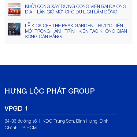
KHỞI CÔNG XÂY DỰNG CÔNG VIÊN BÃI ĐÁ ÔNG
ĐỊA – LÀN GIÓ MỚI CHO DU LỊCH LÂM ĐỒNG
LỄ KICK OFF THE PEAK GARDEN – BƯỚC TIẾN
MỚI TRONG HÀNH TRÌNH KIẾN TẠO KHÔNG GIAN
SỐNG CÂN BẰNG
HƯNG LỘC PHÁT GROUP
VPGD 1
84-86 đường số 1, KDC Trung Sơn, Bình Hưng, Bình
Chánh, TP. HCM