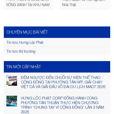
SỐNG XANH TẠI KHU NAM
Nhà Thật
CHUYÊN MỤC BÀI VIẾT
Tin tức Hưng Lộc Phát
Tin tức thị trường
TIN MỚI CẬP NHẬT
ĐẾM NGƯỢC ĐẾN CHUỖI SỰ KIỆN THỂ THAO
CỘNG ĐỒNG TẠI PHƯỜNG TÂN MỸ: GIẢI CHẠY
VIỆT DÃ VÀ GIẢI ĐẤU VÕ ĐÀI DU LỊCH MAD7 2026
HƯNG LỘC PHÁT CORP ĐỒNG HÀNH CÙNG
PHƯỜNG TÂN THUẬN THỰC HIỆN CHƯƠNG
TRÌNH “CHUNG TAY VÌ CỘNG ĐỒNG” LẦN 2 NĂM
2026