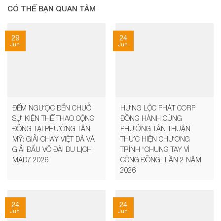
CÓ THỂ BẠN QUAN TÂM
29
24
Jun
Jun
ĐẾM NGƯỢC ĐẾN CHUỖI
HƯNG LỘC PHÁT CORP
SỰ KIỆN THỂ THAO CỘNG
ĐỒNG HÀNH CÙNG
ĐỒNG TẠI PHƯỜNG TÂN
PHƯỜNG TÂN THUẬN
MỸ: GIẢI CHẠY VIỆT DÃ VÀ
THỰC HIỆN CHƯƠNG
GIẢI ĐẤU VÕ ĐÀI DU LỊCH
TRÌNH “CHUNG TAY VÌ
MAD7 2026
CỘNG ĐỒNG” LẦN 2 NĂM
2026
24
24
Jun
Jun