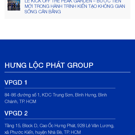
LỄ KICK OFF THE PEAK GARDEN – BƯỚC TIẾN
MỚI TRONG HÀNH TRÌNH KIẾN TẠO KHÔNG GIAN
SỐNG CÂN BẰNG
HƯNG LỘC PHÁT GROUP
VPGD 1
84-86 đường số 1, KDC Trung Sơn, Bình Hưng, Bình
Chánh, TP. HCM
VPGD 2
Tầng 15, Block D, Cao Ốc Hưng Phát, 928 Lê Văn Lương,
xã Phước Kiển, huyện Nhà Bè, TP. HCM