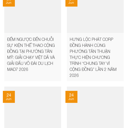
Jun
Jun
ĐẾM NGƯỢC ĐẾN CHUỖI
HƯNG LỘC PHÁT CORP
SỰ KIỆN THỂ THAO CỘNG
ĐỒNG HÀNH CÙNG
ĐỒNG TẠI PHƯỜNG TÂN
PHƯỜNG TÂN THUẬN
MỸ: GIẢI CHẠY VIỆT DÃ VÀ
THỰC HIỆN CHƯƠNG
GIẢI ĐẤU VÕ ĐÀI DU LỊCH
TRÌNH “CHUNG TAY VÌ
MAD7 2026
CỘNG ĐỒNG” LẦN 2 NĂM
2026
24
24
Jun
Jun