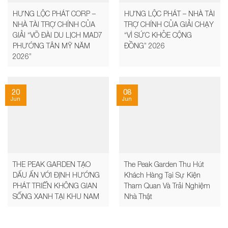
HƯNG LỘC PHÁT CORP –
HƯNG LỘC PHÁT – NHÀ TÀI
NHÀ TÀI TRỢ CHÍNH CỦA
TRỢ CHÍNH CỦA GIẢI CHẠY
GIẢI “VÕ ĐÀI DU LỊCH MAD7
“VÌ SỨC KHỎE CỘNG
PHƯỜNG TÂN MỸ NĂM
ĐỒNG” 2026
2026”
20
08
Jun
Jun
THE PEAK GARDEN TẠO
The Peak Garden Thu Hút
DẤU ẤN VỚI ĐỊNH HƯỚNG
Khách Hàng Tại Sự Kiện
PHÁT TRIỂN KHÔNG GIAN
Tham Quan Và Trải Nghiệm
SỐNG XANH TẠI KHU NAM
Nhà Thật