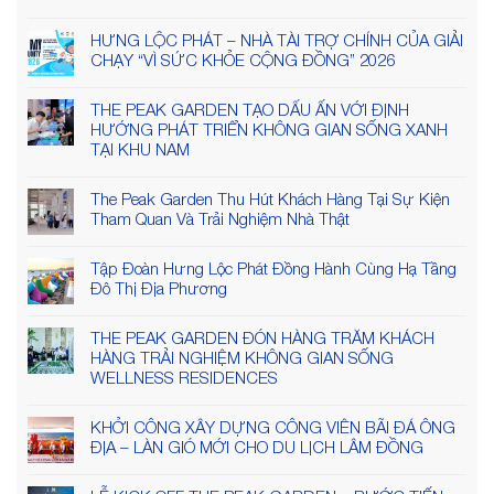
HƯNG LỘC PHÁT – NHÀ TÀI TRỢ CHÍNH CỦA GIẢI
CHẠY “VÌ SỨC KHỎE CỘNG ĐỒNG” 2026
THE PEAK GARDEN TẠO DẤU ẤN VỚI ĐỊNH
HƯỚNG PHÁT TRIỂN KHÔNG GIAN SỐNG XANH
TẠI KHU NAM
The Peak Garden Thu Hút Khách Hàng Tại Sự Kiện
Tham Quan Và Trải Nghiệm Nhà Thật
Tập Đoàn Hưng Lộc Phát Đồng Hành Cùng Hạ Tầng
Đô Thị Địa Phương
THE PEAK GARDEN ĐÓN HÀNG TRĂM KHÁCH
HÀNG TRẢI NGHIỆM KHÔNG GIAN SỐNG
WELLNESS RESIDENCES
KHỞI CÔNG XÂY DỰNG CÔNG VIÊN BÃI ĐÁ ÔNG
ĐỊA – LÀN GIÓ MỚI CHO DU LỊCH LÂM ĐỒNG