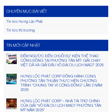
CHUYÊN MỤC BÀI VIẾT
Tin tức Hưng Lộc Phát
Tin tức thị trường
TIN MỚI CẬP NHẬT
ĐẾM NGƯỢC ĐẾN CHUỖI SỰ KIỆN THỂ THAO
CỘNG ĐỒNG TẠI PHƯỜNG TÂN MỸ: GIẢI CHẠY
VIỆT DÃ VÀ GIẢI ĐẤU VÕ ĐÀI DU LỊCH MAD7 2026
HƯNG LỘC PHÁT CORP ĐỒNG HÀNH CÙNG
PHƯỜNG TÂN THUẬN THỰC HIỆN CHƯƠNG
TRÌNH “CHUNG TAY VÌ CỘNG ĐỒNG” LẦN 2 NĂM
2026
HƯNG LỘC PHÁT CORP – NHÀ TÀI TRỢ CHÍNH
CỦA GIẢI “VÕ ĐÀI DU LỊCH MAD7 PHƯỜNG TÂN
MỸ NĂM 2026”